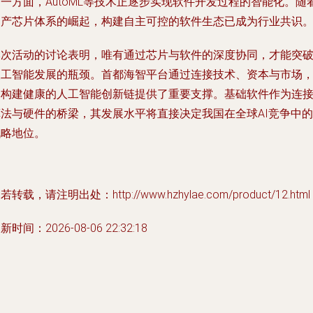
一方面，AutoML等技术正逐步实现软件开发过程的智能化。随
国产芯片体系的崛起，构建自主可控的软件生态已成为行业共识
本次活动的讨论表明，唯有通过芯片与软件的深度协同，才能突
人工智能发展的瓶颈。首都海智平台通过连接技术、资本与市场
为构建健康的人工智能创新链提供了重要支撑。基础软件作为连
算法与硬件的桥梁，其发展水平将直接决定我国在全球AI竞争中的
战略地位。
若转载，请注明出处：http://www.hzhylae.com/product/12.html
新时间：2026-08-06 22:32:18