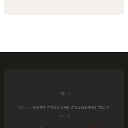
电话：-
地址：云南省昆明市盘龙区金辰街道青龙路盛唐城14栋二层
C区172