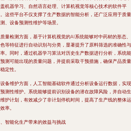
涵盖机器学习、自然语言处理、计算机视觉等核心技术的软件平
台。这些平台不仅支撑了生产数据的智能分析，还广泛应用于质
检测、设备预测性维护等场景。
在质量检测方面，基于计算机视觉的AI系统能够对中药材的形态、
颜色等特征进行自动识别与分类，显著提升了原料筛选的准确性
效率。同时，通过机器学习算法对历史生产数据进行分析，系统
够预测可能出现的质量问题，并提前采取干预措施，确保产品质
的稳定性。
在设备维护方面，人工智能基础软件通过分析设备运行数据，实
了预测性维护。系统能够提前识别设备的潜在故障风险，并自动
成维护计划，有效减少了非计划停机时间，提高了生产线的整体
行效率。
三、智能化生产带来的效益与挑战