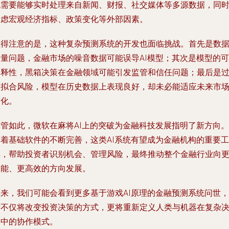
统需要能够实时处理来自新闻、财报、社交媒体等多源数据，同
考虑宏观经济指标、政策变化等外部因素。
值得注意的是，这种复杂预测系统的开发也面临挑战。首先是数
质量问题，金融市场的噪音数据可能误导AI模型；其次是模型的可
解释性，黑箱决策在金融领域可能引发监管和信任问题；最后是
度拟合风险，模型在历史数据上表现良好，却未必能适应未来市
变化。
尽管如此，微软在麻将AI上的突破为金融科技发展指明了新方向。
随着基础软件的不断完善，这类AI系统有望成为金融机构的重要工
具，帮助投资者识别机会、管理风险，最终推动整个金融行业向
智能、更高效的方向发展。
未来，我们可能会看到更多基于游戏AI原理的金融预测系统问世，
这不仅将改变投资决策的方式，更将重新定义人类与机器在复杂
策中的协作模式。